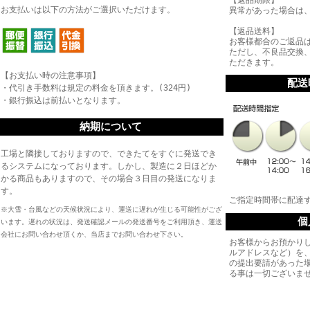
【返品期限】
お支払いは以下の方法がご選択いただけます。
異常があった場合は
【返品送料】
お客様都合のご返品
ただし、不良品交換
ただきます。
【お支払い時の注意事項】
配送
・代引き手数料は規定の料金を頂きます。(324円)
・銀行振込は前払いとなります。
納期について
工場と隣接しておりますので、できたてをすぐに発送でき
るシステムになっております。しかし、製造に２日ほどか
かる商品もありますので、その場合３日目の発送になりま
す。
ご指定時間帯に配達
※大雪・台風などの天候状況により、運送に遅れが生じる可能性がござ
個
います。遅れの状況は、発送確認メールの発送番号をご利用頂き、運送
会社にお問い合わせ頂くか、当店までお問い合わせ下さい。
お客様からお預かりし
ルアドレスなど）を
の提出要請があった
る事は一切ございま