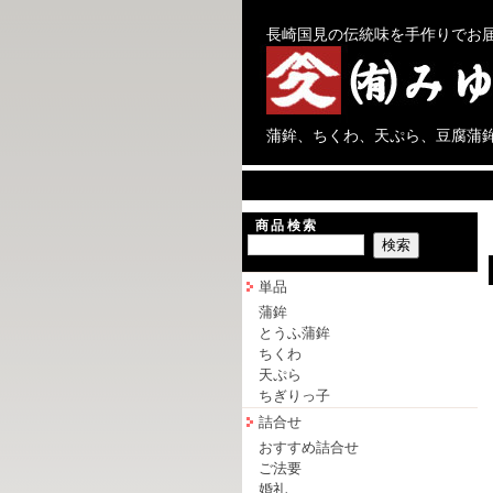
長崎国見の伝統味を手作りでお
蒲鉾、ちくわ、天ぷら、豆腐蒲
商品検索
単品
蒲鉾
とうふ蒲鉾
ちくわ
天ぷら
ちぎりっ子
詰合せ
おすすめ詰合せ
ご法要
婚礼