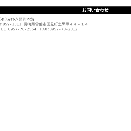
お問い合わせ
(有)みゆき蒲鉾本舗
〒859-1311 長崎県雲仙市国見町土黒甲４４－１４
TEL:0957-78-2554 FAX:0957-78-2312