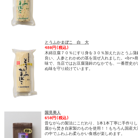
とうふかまぼこ 白 大
480円(税込)
木綿豆腐７０％にすり身を３０％加えたおとうふ蒲鉾
良い、人参とわかめの茎を混ぜ入れました。<br>
味で、当店ではお豆腐蒲鉾のなかでも、一番歴史が古
ぬ味を守り続けています。
国見美人
650円(税込)
昔ながらの製法にこだわり、1本1本丁寧に手作り
腐から焚き自家製のものを使用！！もちろん国産大
の中でふわふわ柔らかい食感が楽しめます。