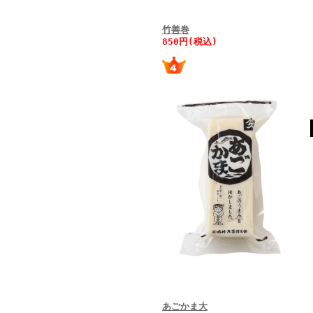
竹善巻
850円(税込)
あごかま大