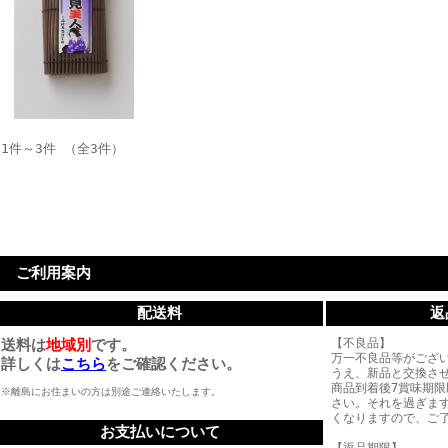
1件～3件 （全3件）
ご利用案内
配送料
返
送料は
地域別
です。
【不良品】
万一不良品等がござ
詳しくは
こちら
をご確認ください。
うえ、新品と交換さ
商品到着後7賞味期
※離島にお住まいの方は別途ご連絡いたします。
さい。それを過ぎま
くなりますので、ご
お支払いについて