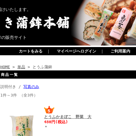
届けいたします。
鉾の販売サイト
カートをみる
｜
マイページへログイン
｜
ご利用案内
HOME
>
単品
> とうふ蒲鉾
商品一覧
説明付き /
写真のみ
1件～3件 （全3件）
とうふかまぼこ 野菜 大
480円(税込)
＊